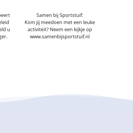
peert
Samen bij Sportstuif:
leid
Kom jij meedoen met een leuke
eld u
activiteit? Neem een kijkje op
ger.
www.samenbijsportstuif.nl