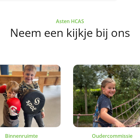
deze link
Asten HCAS
this link
Neem een kijkje bij ons
Binnenruimte
Oudercommissie