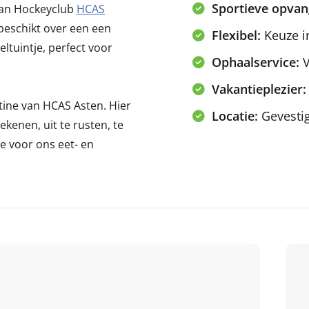
Sportieve opvan
 van Hockeyclub
HCAS
beschikt over een een
Flexibel:
Keuze i
ltuintje, perfect voor
Ophaalservice:
V
Vakantieplezier:
tine van HCAS Asten. Hier
Locatie:
Gevesti
kenen, uit te rusten, te
 voor ons eet- en