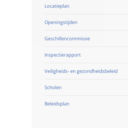
Locatieplan
Openingstijden
Geschillencommissie
Inspectierapport
Veiligheids- en gezondheidsbeleid
Klik hier
Klik hier
Scholen
Beleidsplan
Klik hier
BBS Antonius
BS Voordeldonk