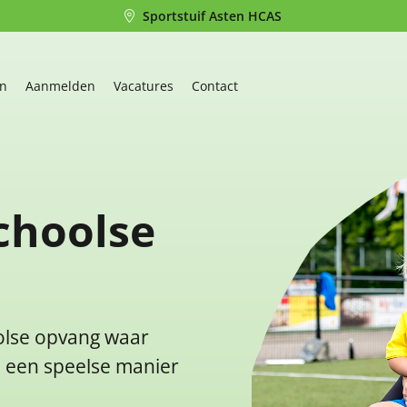
Sportstuif Asten HCAS
en
Aanmelden
Vacatures
Contact
choolse
oolse opvang waar
p een speelse manier