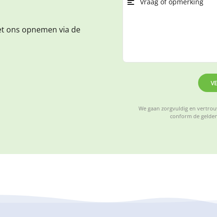
et ons opnemen via de
V
We gaan zorgvuldig en vertrouw
conform de gelden