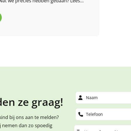
wat we precies hebben gedaan? Lees
en ze graag!
kind bij ons aan te melden?
ij nemen dan zo spoedig