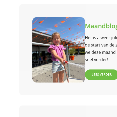
Maandblog
Het is alweer ju
de start van de
we deze maand 
snel verder!
LEES VERDER