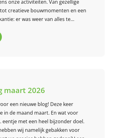
ens onze activiteiten. Van gezellige
n tot creatieve bouwmomenten en een
antie: er was weer van alles te
rtstuif HCAS. We kijken samen terug op
lezier, samenwerking en mooie
 maart 2026
 voor een nieuwe blog! Deze keer
e in de maand maart. En wat voor
eentje met een heel bijzonder doel.
ebben wij namelijk gebakken voor