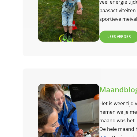
veel energie tijd
paasactiviteite
sportieve meivak
beleven bij Spo
een maand vol p
LEES VERDER
herinneringen!
Maandblog
Het is weer tijd
nemen we je me
maand was het… 
De hele maand h