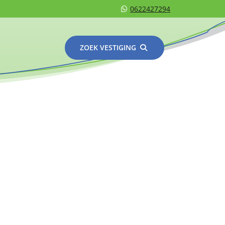
0622427294
ZOEK VESTIGING