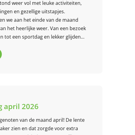
ond weer vol met leuke activiteiten,
ingen en gezellige uitstapjes.
en we aan het einde van de maand
van het heerlijke weer. Van een bezoek
n tot een sportdag en lekker glijden
ifbaan
: er was weer genoeg te beleven
sten HCAS
!
 april 2026
enoten van de maand april! De lente
 vaker zien en dat zorgde voor extra