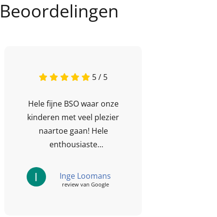
Beoordelingen
5 / 5
Hele fijne BSO waar onze
kinderen met veel plezier
naartoe gaan! Hele
enthousiaste
medewerkers en leuke
activiteiten.
I
Inge Loomans
review van Google