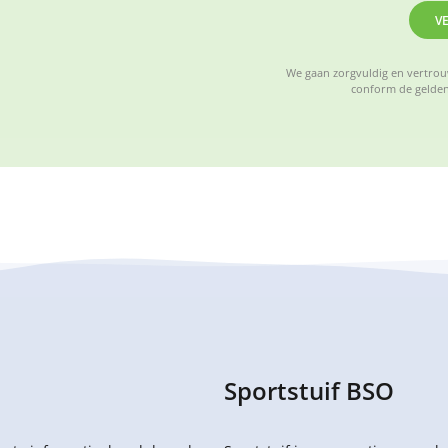
V
We gaan zorgvuldig en vertrouw
conform de gelden
Sportstuif BSO