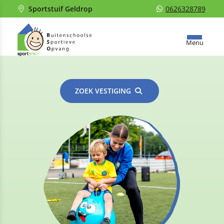
Sportstuif Geldrop
0626328789
Menu
ZOEK VESTIGING