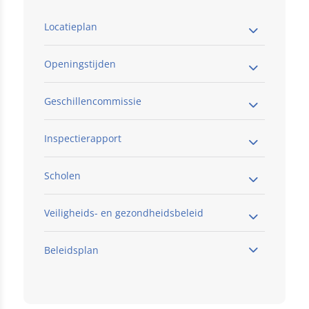
Locatieplan
Openingstijden
Geschillencommissie
Inspectierapport
Scholen
Veiligheids- en gezondheidsbeleid
Beleidsplan
Vijfblad
Klik hier
Dommeldalschool
Beneden Beekloop