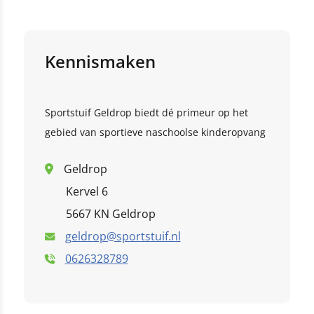
Klik hier
Sint Jozef
't Klokhuis
deze link
Kennismaken
De Rots
De ganzebloem
Van der Puttschool
this link
Sportstuif Geldrop biedt dé primeur op het
gebied van sportieve naschoolse kinderopvang
Geldrop
Kervel 6
5667 KN Geldrop
geldrop@sportstuif.nl
0626328789