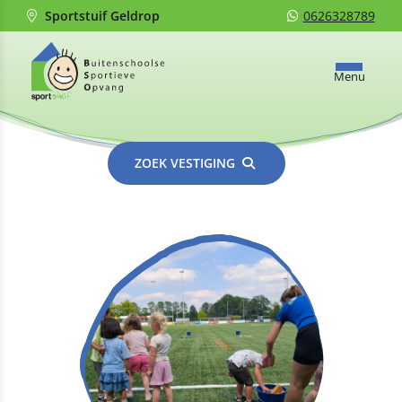
Sportstuif Geldrop
0626328789
Menu
ZOEK VESTIGING