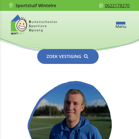
Sportstuif Wintelre
0622178270
Menu
ZOEK VESTIGING