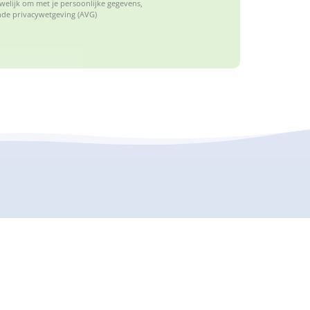
elijk om met je persoonlijke gegevens,
de privacywetgeving (AVG)
enschoolse opvang waar kinderen tussen
anier kennis maken met sport en spel.
van sport- en spel aan, waarbij deze