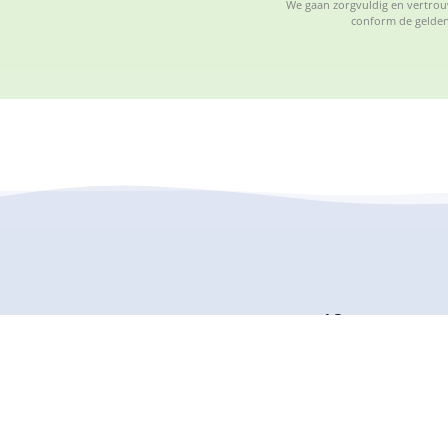
We gaan zorgvuldig en vertrouw
conform de gelden
Sportstuif BSO
ssante informatie, houd deze dus
Sportstuif is een sportieve buit
de 4 en 12 jaar op een speelse m
Wij bieden verschillende takken 