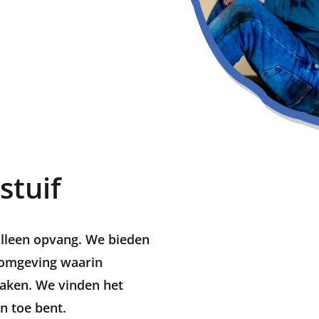
stuif
 alleen opvang. We bieden
e omgeving waarin
maken. We vinden het
n toe bent.