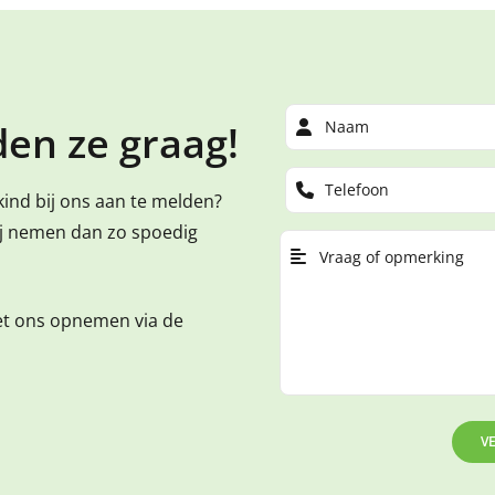
en ze graag!
kind bij ons aan te melden?
ij nemen dan zo spoedig
et ons opnemen via de
V