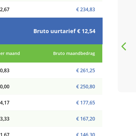
5 / 5
2,67
€ 234,83
Sportstuif Wintelre is een
super fijne
Bruto uurtarief € 12,54
buitenschoolse Sportieve
opvang! Alles is goed
geregeld, van ophalen op
per maand
Bruto maandbedrag
A
school tot aan het
Anja Reniers-
Wouters
aanbod van de
0,83
€ 261,25
review van Google
activiteiten tot...
0,00
€ 250,80
4,17
€ 177,65
3,33
€ 167,20
Bekijk al
1,67
€ 146,30