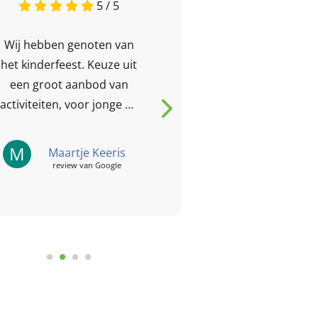
5 / 5
Wij hebben genoten van
Leuke en spo
het kinderfeest. Keuze uit
gelegen op 
een groot aanbod van
plek! De kind
activiteiten, voor jonge en
er alle ruimte
oudere kinderen. Wij
bos en geno
hadden o.a. een
leuke plekke
M
J
Maartje Keeris
Judit
speurtocht, waarbij de
review van Google
review
kinderen...
le reviews
Laat een review achter