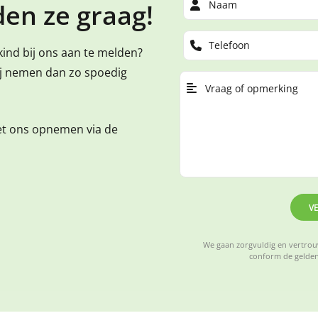
en ze graag!
kind bij ons aan te melden?
ij nemen dan zo spoedig
et ons opnemen via de
V
We gaan zorgvuldig en vertrouw
conform de gelden