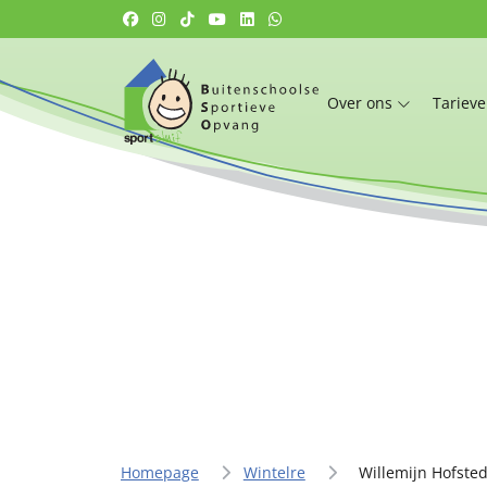
Over ons
Tariev
Homepage
Wintelre
Willemijn Hofste