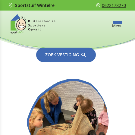
Sportstuif Wintelre
0622178270
Menu
ZOEK VESTIGING