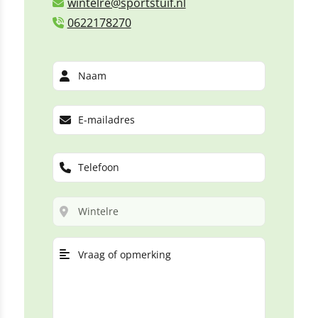
wintelre@sportstuif.nl
0622178270