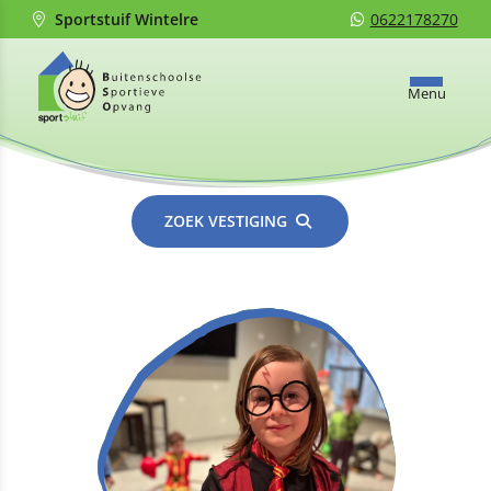
Sportstuif Wintelre
0622178270
Menu
ZOEK VESTIGING