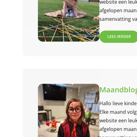
website een leuk
afgelopen maand.
samenvatting van
maand! Lees jij
LEES VERDER
Maandblog
Hallo lieve kind
Elke maand volg
website een leuk
afgelopen maand.