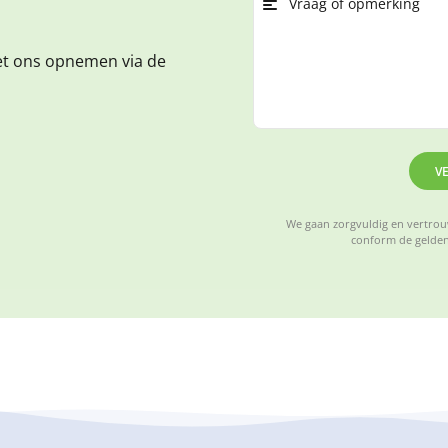
et ons opnemen via de
V
We gaan zorgvuldig en vertrouw
conform de gelden