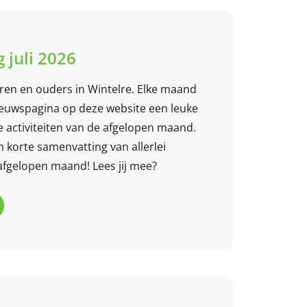
 juli 2026
eren en ouders in Wintelre. Elke maand
ieuwspagina op deze website een leuke
5 / 5
e activiteiten van de afgelopen maand.
en korte samenvatting van allerlei
Wij hebben genoten van
 afgelopen maand! Lees jij mee?
het kinderfeest. Keuze uit
een groot aanbod van
activiteiten, voor jonge en
oudere kinderen. Wij
hadden o.a. een
M
Maartje Keeris
speurtocht, waarbij de
review van Google
kinderen...