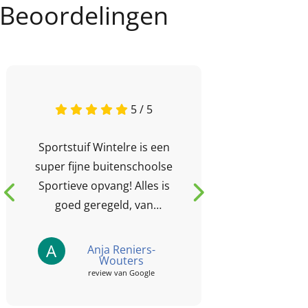
Beoordelingen
5 / 5
Sportstuif Wintelre is een
Leuke en s
super fijne buitenschoolse
gelegen o
Sportieve opvang! Alles is
plek! De ki
goed geregeld, van
er alle ruim
ophalen op school tot aan
bos en ge
het aanbod van de
leuke plek
A
J
Anja Reniers-
Judi
Wouters
activiteiten tot...
revi
review van Google