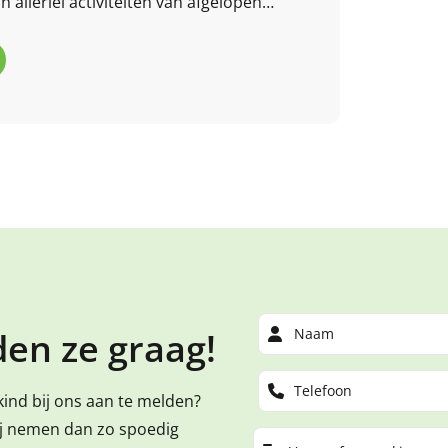
 allerlei activiteiten van afgelopen
 mee?
en ze graag!
kind bij ons aan te melden?
ij nemen dan zo spoedig