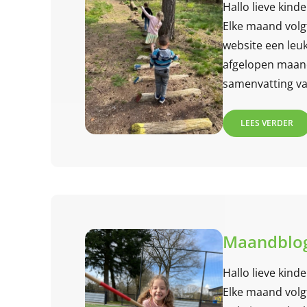
Hallo lieve kind
Elke maand volg
website een leuk
afgelopen maand.
samenvatting van
maand! Lees jij
LEES VERDER
Maandblog
Hallo lieve kind
Elke maand volg