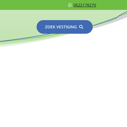
0622178270
ZOEK VESTIGING