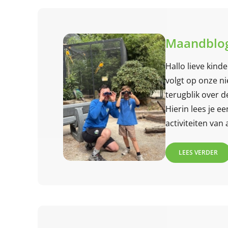
Maandblog
Hallo lieve kind
volgt op onze n
terugblik over d
Hierin lees je e
activiteiten van
LEES VERDER