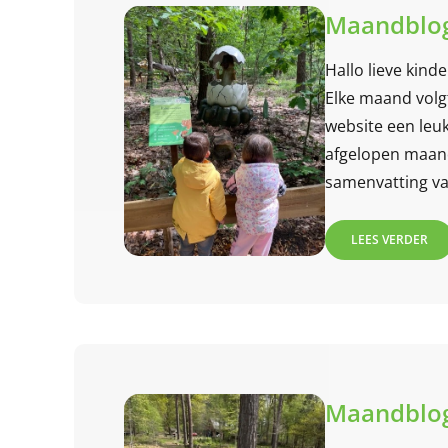
Maandblog
Hallo lieve kind
Elke maand volg
website een leuk
afgelopen maand.
samenvatting van
maand! Lees jij
LEES VERDER
Maandblog