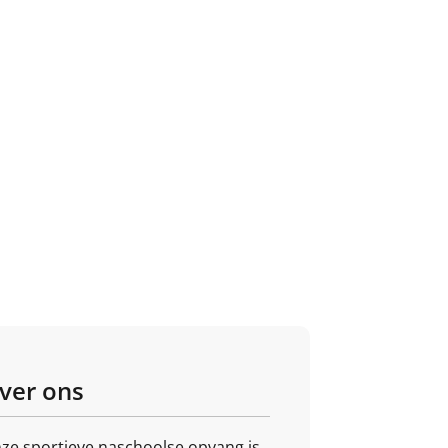
ver ons
ze sportieve naschoolse opvang is