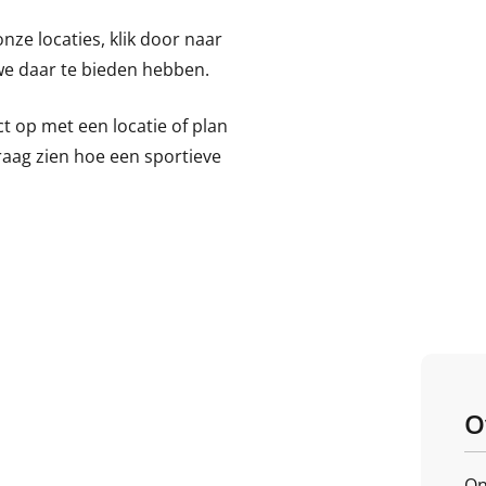
nze locaties, klik door naar
 we daar te bieden hebben.
 op met een locatie of plan
raag zien hoe een sportieve
O
On