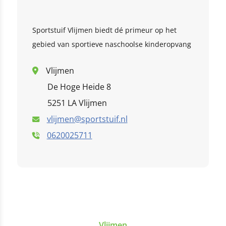
De Bussel
this link
Sportstuif Vlijmen biedt dé primeur op het
Klik hier
De Vlechter
gebied van sportieve naschoolse kinderopvang
Lambertusschool
Vlijmen
De Hoge Heide 8
5251 LA Vlijmen
vlijmen@sportstuif.nl
0620025711
Vlijmen