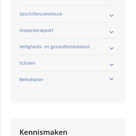
Geschillencommissie
Inspectierapport
Veiligheids- en gezondheidsbeleid
Klik hier
Scholen
Beleidsplan
Klik hier
De Vijfhoeven
Klik hier
De Wilgen
T'Palet
deze link
Kennismaken