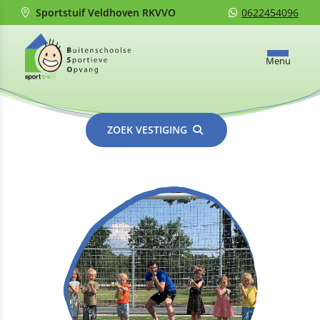
Sportstuif Veldhoven RKVVO
0622454096
Menu
ZOEK VESTIGING