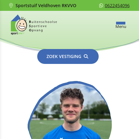
Sportstuif Veldhoven RKVVO
0622454096
Menu
ZOEK VESTIGING