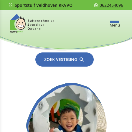
Sportstuif Veldhoven RKVVO
0622454096
Menu
ZOEK VESTIGING