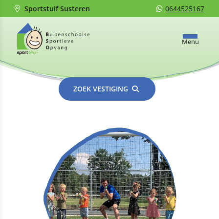
Sportstuif Susteren
0644525167
Menu
ZOEK VESTIGING