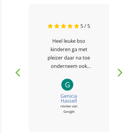
5 / 5
Heel leuke bso
kinderen ga met
pleizer daar na toe
onderneem ook
heel veel met de
kinderen
G
Genicia
Hassell
review van
Google