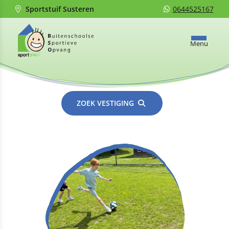
Sportstuif Susteren
0644525167
Menu
ZOEK VESTIGING