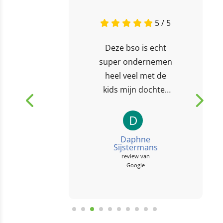
5 / 5
Deze bso is echt
super ondernemen
heel veel met de
kids mijn dochter
gaat met alle
plezier erna toe en
D
komt moe en
Daphne
voldaan terug...
Sijstermans
review van
Google