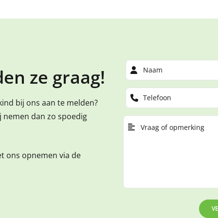
en ze graag!
kind bij ons aan te melden?
ij nemen dan zo spoedig
et ons opnemen via de
V