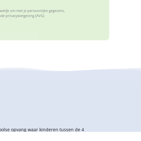
elijk om met je persoonlijke gegevens,
de privacywetgeving (AVG)
hoolse opvang waar kinderen tussen de 4
 kennis maken met sport en spel. Wij