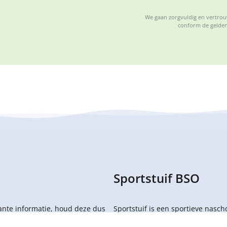
We gaan zorgvuldig en vertrouw
conform de gelden
Sportstuif BSO
sante informatie, houd deze dus
Sportstuif is een sportieve nasc
en 12 jaar op een speelse manier