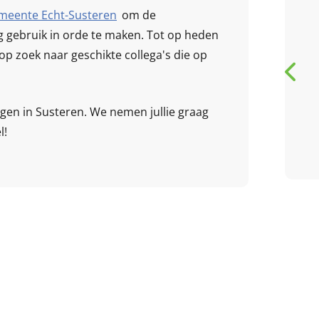
Heel leuke bso kinderen
meente Echt-Susteren
om de
ga met pleizer daar na
ig gebruik in orde te maken. Tot op heden
toe onderneem ook heel
 op zoek naar geschikte collega's die op
veel met de kinderen
gen in Susteren. We nemen jullie graag
G
Genicia Hassell
review van Google
l!