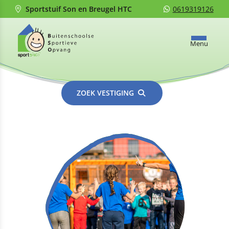
Sportstuif Son en Breugel HTC
0619319126
Menu
ZOEK VESTIGING