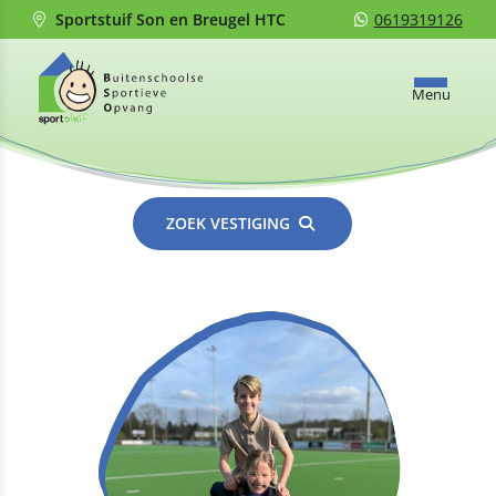
Sportstuif Son en Breugel HTC
0619319126
Menu
ZOEK VESTIGING