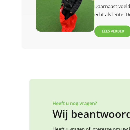
Daarnaast voeld
echt als lente.
de zon liet zich 
LEES VERDER
Heeft u nog vragen?
Wij beantwoord
Heeft u vragen of interesse om uw 