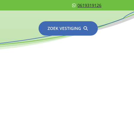
0619319126
ZOEK VESTIGING