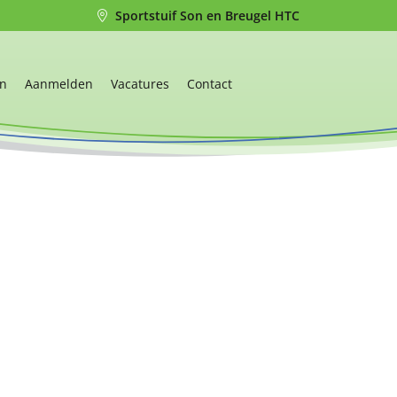
Sportstuif Son en Breugel HTC
en
Aanmelden
Vacatures
Contact