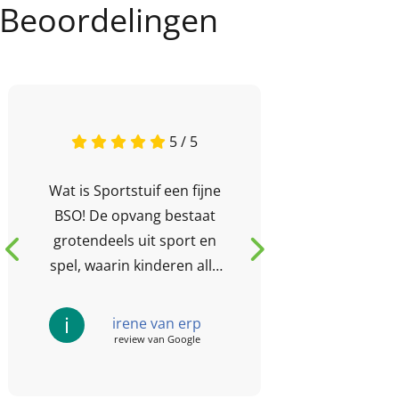
Beoordelingen
5 / 5
Wat is Sportstuif een fijne
Onze do
BSO! De opvang bestaat
heerlijk b
grotendeels uit sport en
actieve 
spel, waarin kinderen alle
veel sp
facetten van het spel leren
kennen. Winnen,
i
M
irene van erp
M
verliezen,...
review van Google