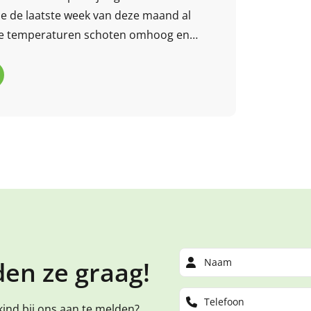
e de laatste week van deze maand al
 De temperaturen schoten omhoog en
volop zien!
en ze graag!
kind bij ons aan te melden?