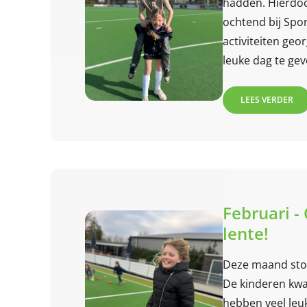
hadden. Hierdoo
ochtend bij Spor
activiteiten ge
leuke dag te gev
LEES VERDER
Februari -
lente!
Deze maand ston
De kinderen kwa
hebben veel leu