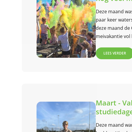
Deze maand was 
paar keer water
deze maand de 
meivakantie vol l
LEES VERDER
Maart - Va
studiedag
Deze maand ware