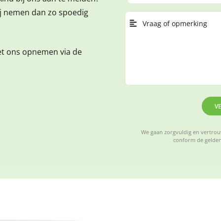
ij nemen dan zo spoedig
et ons opnemen via de
V
We gaan zorgvuldig en vertrouw
conform de gelden