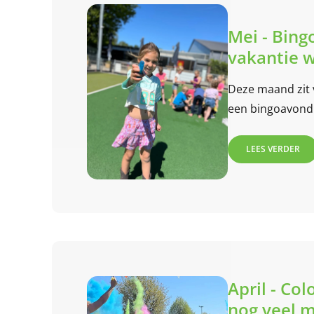
Mei - Bing
vakantie 
Deze maand zit v
een bingoavond 
LEES VERDER
April - Co
nog veel m