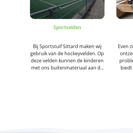
Sportvelden
Bij Sportstuif Sittard maken wij
Even z
gebruik van de hockeyvelden. Op
ontze
deze velden kunnen de kinderen
probl
met ons buitenmateriaal aan de
biedt
slag. Ook onze dagelijkse
per d
sportactiviteit houden wij op
aan de 
deze velden. Mocht het slecht
d
weer zijn kunnen wij altijd de
blokk
activiteiten binnen houden.