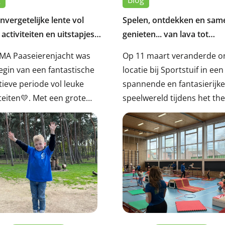
nvergetelijke lente vol
Spelen, ontdekken en sam
 activiteiten en uitstapjes
genieten... van lava tot
paasplezier bij Sportstuif
MA Paaseierenjacht was
Op 11 maart veranderde o
egin van een fantastische
locatie bij Sportstuif in een
tieve periode vol leuke
spannende en fantasierijke
iteiten💛. Met een grote
speelwereld tijdens het t
mst van ouders en
“De vloer is lava!”. Maar da
ren, veel gezelligheid en
nog maar het begin van ee
tig weer kijken we terug op
periode vol beweging, plez
eslaagde tijd. Ook tijdens
leuke activiteiten. Hierond
ivakantie stond plezier
lees je wat we allemaal he
aal met uitstapjes naar
beleefd én wat er nog op d
 andere de dierentuin,
planning staat!
tuinen en verschillende
jven.