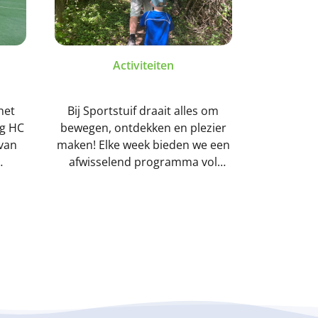
Activiteiten
het
Bij Sportstuif draait alles om
ng HC
bewegen, ontdekken en plezier
van
maken! Elke week bieden we een
afwisselend programma vol
ige
sportieve en speelse activiteiten
uis.
die passen bij de leeftijd en
ren
ontwikkeling van de kinderen.
 van
Van balspellen en klimmen tot
ooi én
dans, color run en
buitenavonturen, er is altijd iets
leuks te doen!