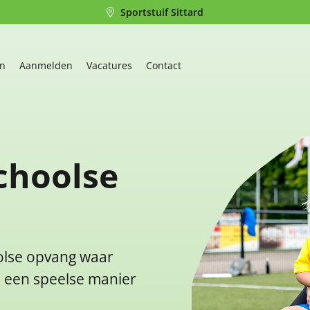
Sportstuif Sittard
en
Aanmelden
Vacatures
Contact
choolse
oolse opvang waar
p een speelse manier