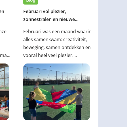
en
Februari vol plezier,
zonnestralen en nieuwe
avonturen op de BSO🎭🎨🌞
nze
Februari was een maand waarin
alles samenkwam: creativiteit,
beweging, samen ontdekken en
hema
vooral heel veel plezier.
t was
Ondanks dat het een korte
n
maand is, hebben we bij de BSO
ier en
ontzettend veel beleefd. Van
er
een feestelijke
bben
carnavalsvakantie tot zonnige
e
buitenmomenten, en van
nieuwe ontwikkelingen binnen
onze opvang tot het
vooruitkijken naar gave