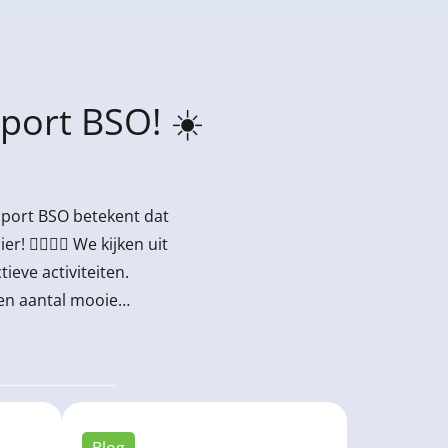
Sport BSO! ☀️
Sport BSO betekent dat
! 🏃‍♀️🏃‍♂️ We kijken uit
ieve activiteiten.
een aantal mooie

Blog