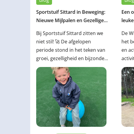
Sportstuif Sittard in Beweging:
Een o
Nieuwe Mijlpalen en Gezellige
leuke
Momenten ⚽🎈
🌞
Bij Sportstuif Sittard zitten we
De W
niet stil! 🚀 De afgelopen
het b
periode stond in het teken van
en ac
groei, gezelligheid en bijzondere
activ
momenten samen met onze
opko
kinderen en vestigingen ❤️. Van
kinde
een nieuwe ophaal locatie voor
prach
onze BSO tot een feestelijke
een g
Bevrijdingsdag én ons 1-jarig
de me
bestaan: we kijken terug op
centr
mooie herinneringen en kijken
onder
vol enthousiasme vooruit! 🎊
speel
bedri