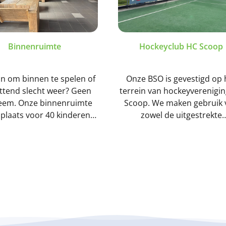
Binnenruimte
Hockeyclub HC Scoop
in om binnen te spelen of
Onze BSO is gevestigd op 
ttend slecht weer? Geen
terrein van hockeyverenigi
eem. Onze binnenruimte
Scoop. We maken gebruik 
 plaats voor 40 kinderen
zowel de uitgestrekte
ag. Kinderen kunnen hier
buitenterreinen als de veil
slag met onze materialen,
binnenruimte van het clubh
enk aan kleuren, de
Hierdoor kunnen de kinde
endoos, bordspellen en
het hele jaar door genieten
kaartspelletjes.
sportieve activiteiten, bij m
minder mooi weer!