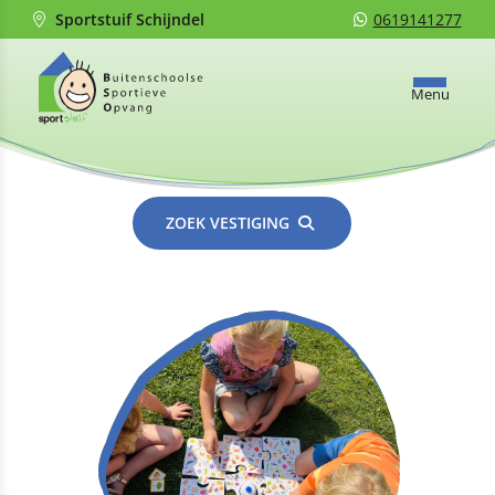
Sportstuif Schijndel
0619141277
Menu
ZOEK VESTIGING