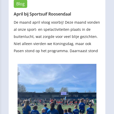
Blog
April bij Sportsuif Roosendaal
De maand april vloog voorbij! Deze maand vonden
al onze sport- en spelactiviteiten plaats in de
buitenlucht, wat zorgde voor veel blije gezichten.
Niet alleen vierden we Koningsdag, maar ook
Pasen stond op het programma. Daarnaast stond
de meivakantie voor de deur, waarin we twee
weken lang elke dag op pad zijn gegaan. Kortom:
een geslaagde lentemaand!