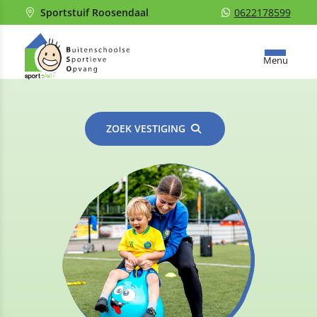
Sportstuif Roosendaal
0622178599
Menu
ZOEK VESTIGING