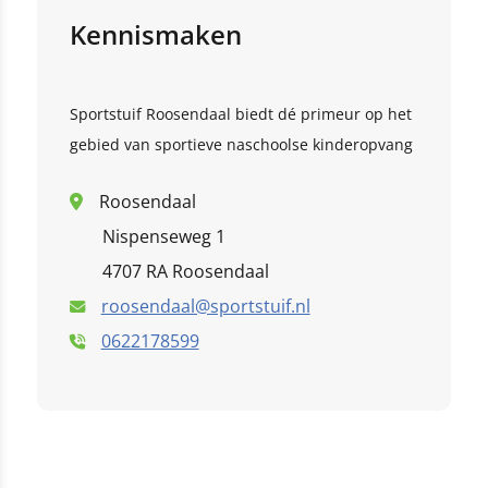
deze link
Kennismaken
this link
Sportstuif Roosendaal biedt dé primeur op het
Klik hier
gebied van sportieve naschoolse kinderopvang
Roosendaal
Nispenseweg 1
4707 RA Roosendaal
roosendaal@sportstuif.nl
0622178599