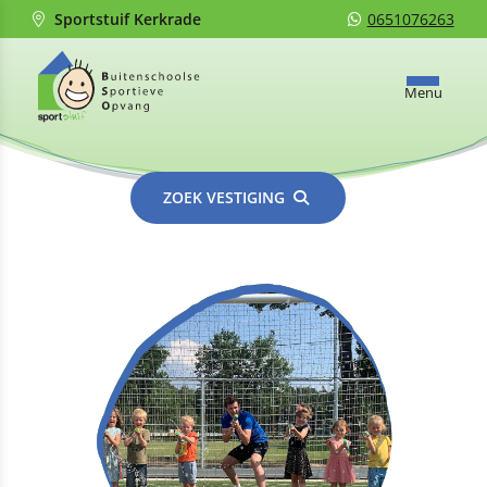
Sportstuif Kerkrade
0651076263
Menu
ZOEK VESTIGING