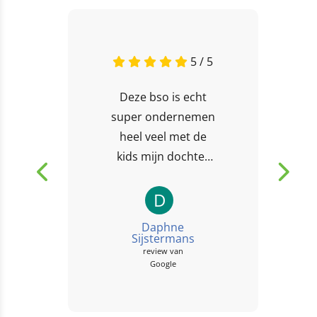
5 / 5
Deze bso is echt
super ondernemen
heel veel met de
kids mijn dochter
gaat met alle
plezier erna toe en
D
komt moe en
Daphne
voldaan terug...
Sijstermans
review van
Google