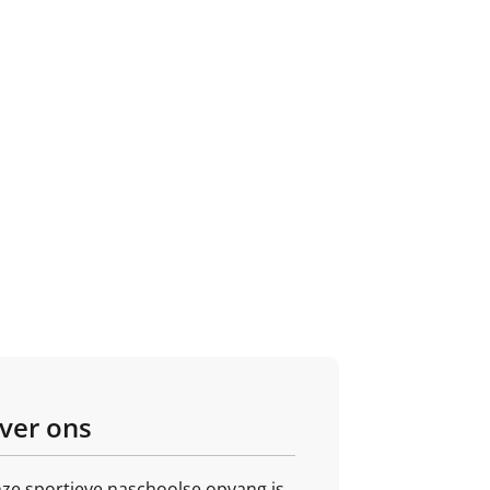
ver ons
ze sportieve naschoolse opvang is