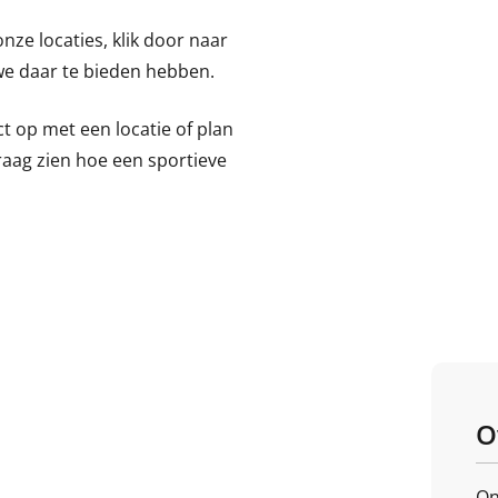
nze locaties, klik door naar
 we daar te bieden hebben.
 op met een locatie of plan
raag zien hoe een sportieve
O
On