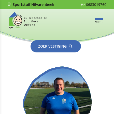
Sportstuif Hilvarenbeek
0683019760
Menu
ZOEK VESTIGING