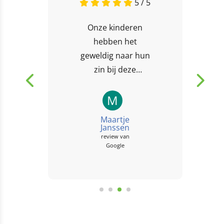
5 / 5
Onze kinderen
hebben het
geweldig naar hun
zin bij deze
kinderopvang! Het
is altijd gezellig en
M
veilig en de
Maartje
begeleiders zijn
Janssen
review van
betrokken bij de
Google
kinderen....