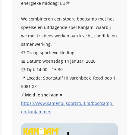
energieke middag! 🏃‍♂️🥏
We combineren een stoere bootcamp met het
speelse en uitdagende spel KanJam, waarbij
we met frisbees werken aan kracht, conditie en
samenwerking.
👕 Draag sportieve kleding.
📅 Datum: woensdag 14 januari 2026
⏰ Tijd: 14:00 – 15:30
📍 Locatie: Sportstuif Hilvarenbeek, Roodloop 1,
5081 XZ
⚡
Meld je snel aan =
https://www.samenbijsportstuif.nl/bootcamp-
en-kanjammen