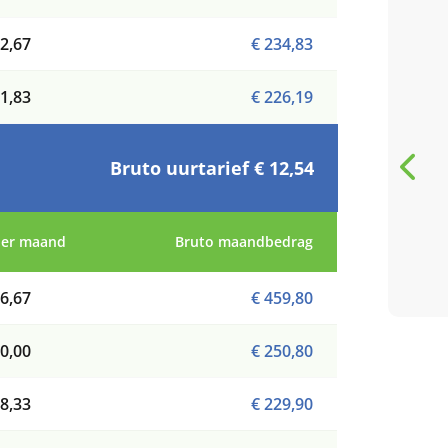
5 / 5
2,67
€ 234,83
Heel leuke bso kinderen
1,83
€ 226,19
ga met pleizer daar na
toe onderneem ook heel
veel met de kinderen
Bruto uurtarief € 12,54
G
Genicia Hassell
per maand
Bruto maandbedrag
review van Google
6,67
€ 459,80
0,00
€ 250,80
8,33
€ 229,90
Bekijk al