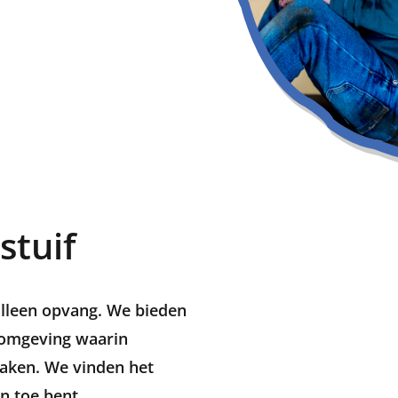
stuif
 alleen opvang. We bieden
e omgeving waarin
maken. We vinden het
n toe bent.