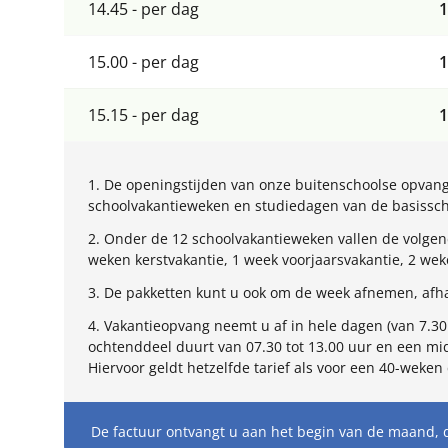
14.45 - per dag
1
15.00 - per dag
1
15.15 - per dag
1
1. De openingstijden van onze buitenschoolse opvang 
schoolvakantieweken en studiedagen van de basisschoo
2. Onder de 12 schoolvakantieweken vallen de volgend
weken kerstvakantie, 1 week voorjaarsvakantie, 2 we
3. De pakketten kunt u ook om de week afnemen, afha
4. Vakantieopvang neemt u af in hele dagen (van 7.30 
ochtenddeel duurt van 07.30 tot 13.00 uur en een mid
Hiervoor geldt hetzelfde tarief als voor een 40-weken 
De factuur ontvangt u aan het begin van de maand, 