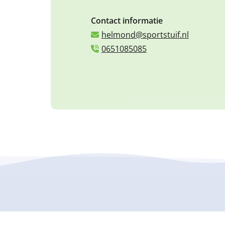
Contact informatie
helmond@sportstuif.nl
0651085085
Volg ons op de socials