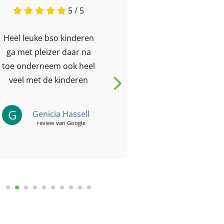
5 / 5
Heel leuke bso kinderen
Deze bso is e
ga met pleizer daar na
ondernemen 
toe onderneem ook heel
met de kids mi
veel met de kinderen
gaat met alle p
toe en kom
D
voldaan te
Da
G
Genicia Hassell
Sijs
review van Google
review
le reviews
Laat een review achter