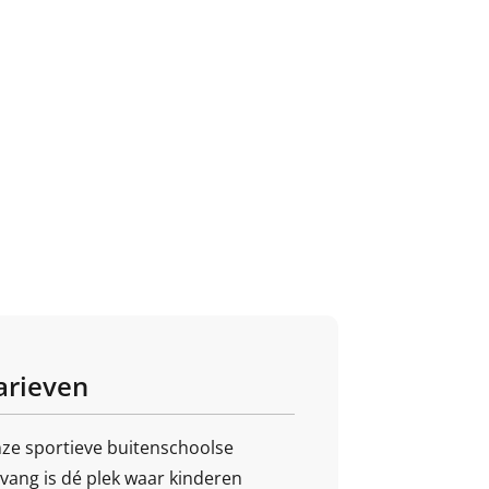
arieven
ze sportieve buitenschoolse
vang is dé plek waar kinderen