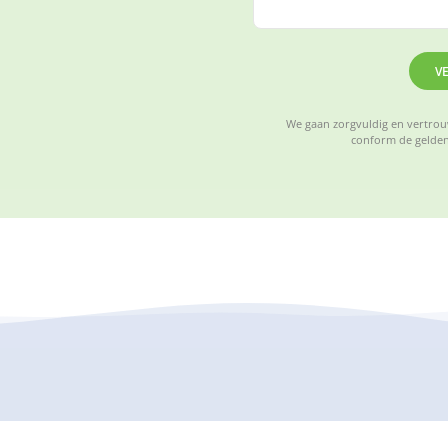
V
We gaan zorgvuldig en vertrouw
conform de gelden
Sportstuif BSO