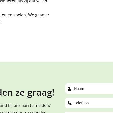
inderen als zij dat willen.
orten en spelen. We gaan er
!
en ze graag!
kind bij ons aan te melden?
ij nemen dan zo spoedig