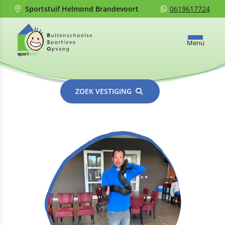
Sportstuif Helmond Brandevoort
0619617724
Menu
ZOEK VESTIGING