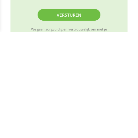
VERSTUREN
We gaan zorgvuldig en vertrouwelijk om met je
persoonlijke gegevens, conform de geldende
privacywetgeving (AVG)
Volg ons op de socials