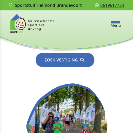
Sportstuif Helmond Brandevoort
0619617724
Menu
ZOEK VESTIGING