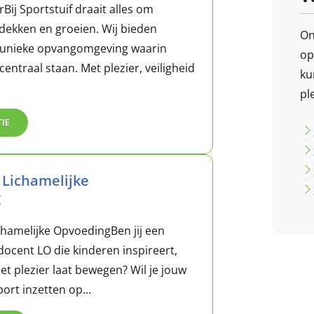
ij Sportstuif draait alles om
ekken en groeien. Wij bieden
On
 unieke opvangomgeving waarin
op
centraal staan. Met plezier, veiligheid
ku
pl
TIE
 Lichamelijke
g
hamelijke OpvoedingBen jij een
ocent LO die kinderen inspireert,
et plezier laat bewegen? Wil je jouw
ort inzetten op...