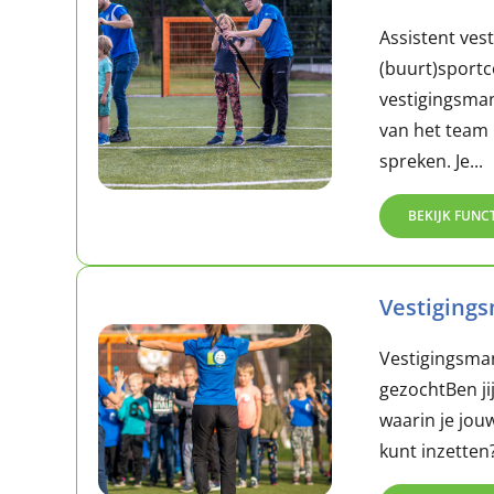
Assistent ves
(buurt)sportc
vestigingsman
van het team 
spreken. Je...
BEKIJK FUNC
Vestiging
Vestigingsma
gezochtBen ji
waarin je jou
kunt inzetten