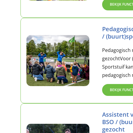
BEKIJK FUNC
Pedagogis
/ (buurt)s
Pedagogisch 
gezochtVoor (
Sportstuif ka
pedagogisch 
BEKIJK FUNC
Assistent
BSO / (buu
gezocht