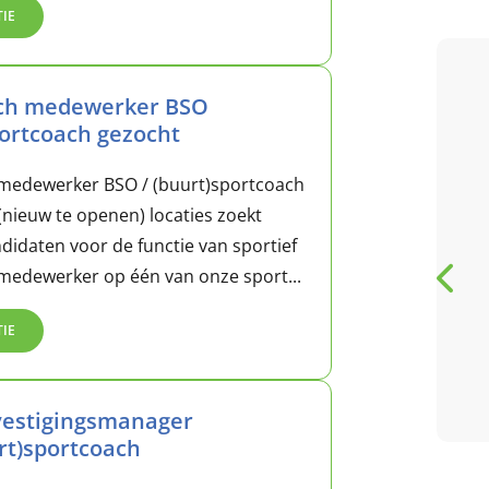
TIE
ch medewerker BSO
5 / 5
portcoach gezocht
Heel leuke bso kinderen
medewerker BSO / (buurt)sportcoach
ga met pleizer daar na
nieuw te openen) locaties zoekt
toe onderneem ook heel
ndidaten voor de functie van sportief
veel met de kinderen
medewerker op één van onze sport...
TIE
G
Genicia Hassell
review van Google
 vestigingsmanager
rt)sportcoach