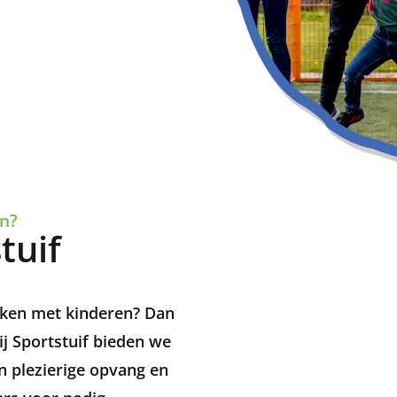
en?
tuif
erken met kinderen? Dan
ij Sportstuif bieden we
en plezierige opvang en