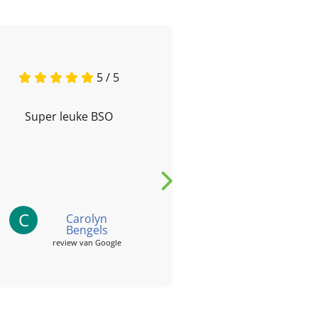
5 / 5
Super leuke BSO
Mijn zoon ga
naar de opvang 
ook erg te
C
Carolyn
C
Ca
Bengels
review
review van Google