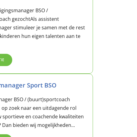
tigingsmanager BSO /
Bekijk al
oach gezochtAls assistent
ager stimuleer je samen met de rest
kinderen hun eigen talenten aan te
TIE
smanager Sport BSO
nager BSO / (buurt)sportcoach
j op zoek naar een uitdagende rol
w sportieve en coachende kwaliteiten
? Dan bieden wij mogelijkheden...