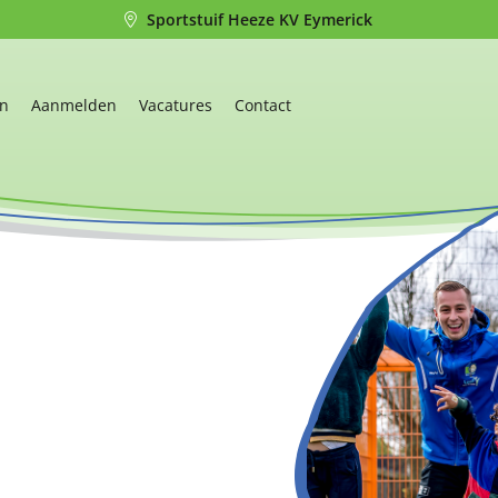
Sportstuif Heeze KV Eymerick
en
Aanmelden
Vacatures
Contact