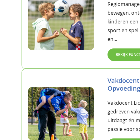
RegiomanagerB
bewegen, ontd
kinderen een
sport en spel 
en...
BEKIJK FUNC
Vakdocent
Opvoedin
Vakdocent Lic
gedreven vakd
uitdaagt én m
passie voor sp