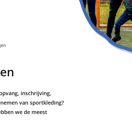
gen
gen
opvang, inschrijving,
enemen van sportkleding?
hebben we de meest