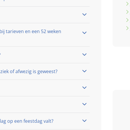
ij tarieven en een 52 weken
?
ziek of afwezig is geweest?
5 / 5
ag op een feestdag valt?
Heel leuke bso kinderen