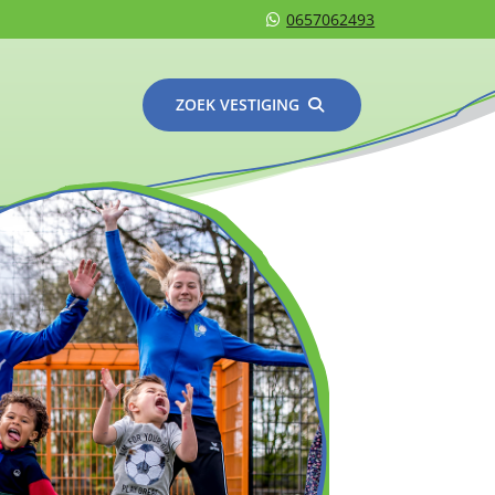
0657062493
ZOEK VESTIGING