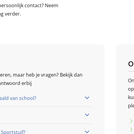
r persoonlijk contact? Neem
g verder.
O
eren, maar heb je vragen? Bekijk dan
On
antwoord erbij
op
ku
aald van school?
pl
Sportstuif?