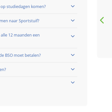
ga met pleizer daar na
k op studiedagen komen?
toe onderneem ook heel
veel met de kinderen
en naar Sportstuif?
G
 alle 12 maanden een
Genicia Hassell
review van Google
e de BSO moet betalen?
men?
Bekijk al