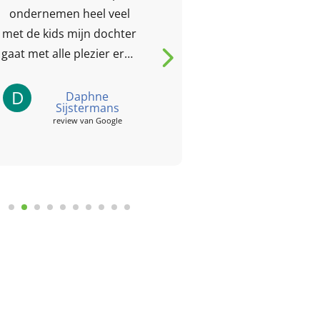
ondernemen heel veel
naar de opvang 
met de kids mijn dochter
ook erg te
gaat met alle plezier erna
toe en komt moe en
D
voldaan terug...
Daphne
C
Ca
Sijstermans
review
review van Google
le reviews
Laat een review achter