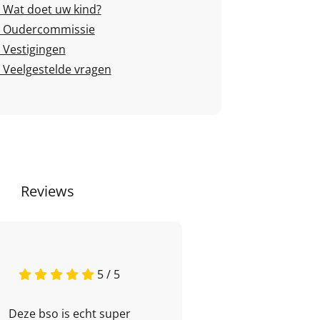
Wat doet uw kind?
Oudercommissie
Vestigingen
Veelgestelde vragen
Reviews
5 / 5
Deze bso is echt super
Mijn zoon ga