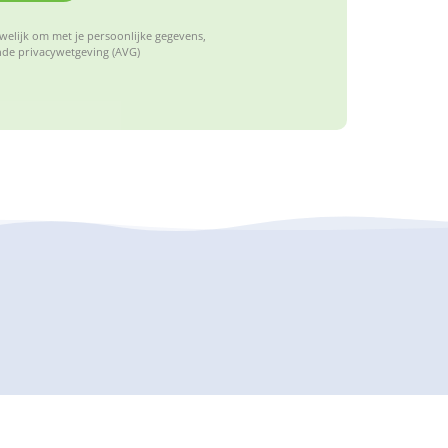
elijk om met je persoonlijke gegevens,
de privacywetgeving (AVG)
enschoolse opvang waar kinderen tussen
anier kennis maken met sport en spel.