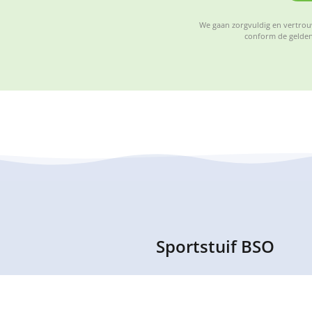
We gaan zorgvuldig en vertrouw
conform de gelden
Sportstuif BSO
ssante informatie, houd deze dus
Sportstuif is een sportieve buit
de 4 en 12 jaar op een speelse m