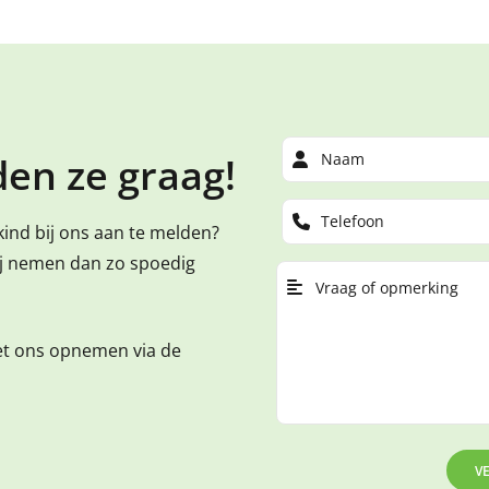
en ze graag!
kind bij ons aan te melden?
ij nemen dan zo spoedig
et ons opnemen via de
V