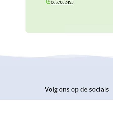
0657062493
Volg ons op de socials
Op de socials delen wij leuke en intere
in de gaten.