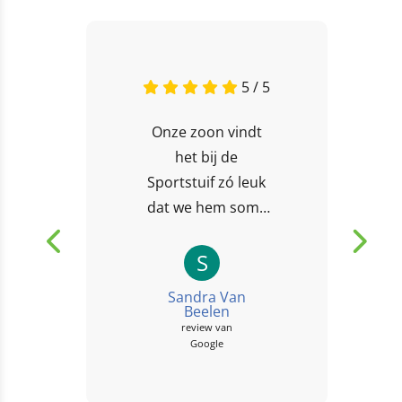
5 / 5
Onze zoon vindt
het bij de
Sportstuif zó leuk
dat we hem soms
bijna niet mee naar
huis krijgen! 😄 Ze
S
doen veel leuke
Sandra Van
activiteiten...
Beelen
review van
Google