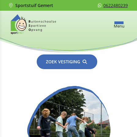
Sportstuif Gemert
0622480239
Menu
ZOEK VESTIGING