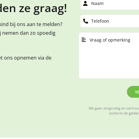
en ze graag!
kind bij ons aan te melden?
ij nemen dan zo spoedig
et ons opnemen via de
V
We gaan zorgvuldig en vertrouw
conform de gelden