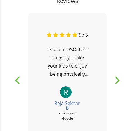
Reviews
5 / 5
Excellent BSO. Best
place if you like
your kids to enjoy
being physically
active playing
games both
R
indoors and large
Raja Sekhar
outdoors.
B
review van
Google