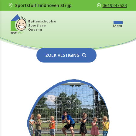
Sportstuif Eindhoven Strijp
0619247523
Menu
ZOEK VESTIGING