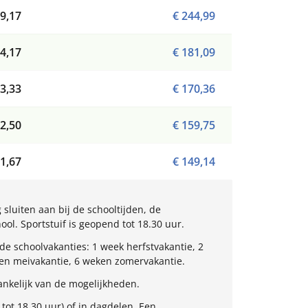
9,17
€ 244,99
4,17
€ 181,09
3,33
€ 170,36
2,50
€ 159,75
1,67
€ 149,14
sluiten aan bij de schooltijden, de
l. Sportstuif is geopend tot 18.30 uur.
e schoolvakanties: 1 week herfstvakantie, 2
ken meivakantie, 6 weken zomervakantie.
nkelijk van de mogelijkheden.
tot 18.30 uur) of in dagdelen. Een