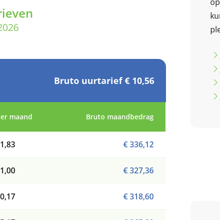
op
rieven
ku
2026
pl
Bruto uurtarief € 10,56
per maand
Bruto maandbedrag
1,83
€ 336,12
1,00
€ 327,36
0,17
€ 318,60