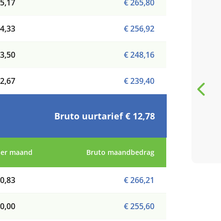
5,17
€ 265,80
5 / 5
4,33
€ 256,92
A very good BSO.
3,50
€ 248,16
Compared with its larger
competitor, I appreciate
2,67
€ 239,40
very much the familiar
atmosphere and the
flexibility of the staff.
Bruto uurtarief € 12,78
T
Thomas Hille
Everything can still...
review van Google
per maand
Bruto maandbedrag
0,83
€ 266,21
0,00
€ 255,60
Bekijk al