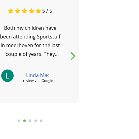
5 / 5
Both my children have
I’m very pleas
been attending Sportstuif
care and ent
in meerhoven for thé last
this BSO! I h
couple of years. They
other BSOs as
both really enjoy it,
left all of them
especially the focus on
L
F
Linda Mac
Fey
Sports...
review van Google
review
le reviews
Laat een review achter