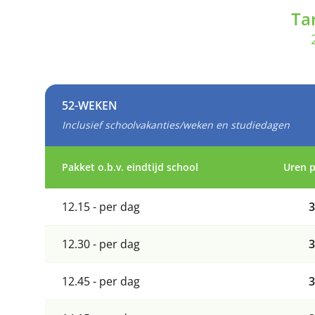
Ta
52-WEKEN
Inclusief schoolvakanties/weken en studiedagen
Pakket o.b.v. eindtijd school
Uren 
12.15 - per dag
3
12.30 - per dag
3
12.45 - per dag
3