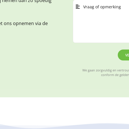
ij nemen dan zo spoedig
et ons opnemen via de
V
We gaan zorgvuldig en vertrouw
conform de gelden