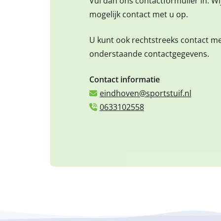
Vul dan ons contactformulier in. W
mogelijk contact met u op.
U kunt ook rechtstreeks contact m
onderstaande contactgegevens.
Contact informatie
eindhoven@sportstuif.nl
0633102558