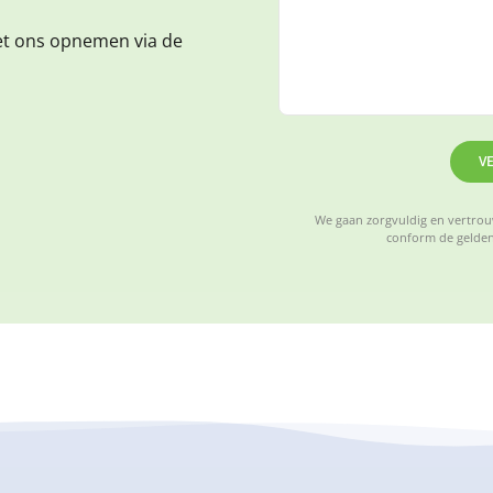
et ons opnemen via de
V
We gaan zorgvuldig en vertrouw
conform de gelden