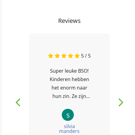
Reviews
5 / 5
Super leuke BSO!
Kinderen hebben
het enorm naar
hun zin. Ze zijn
actief en leuk bezig.
Fijne, betrouwbare
s
plek. Genoeg
silvia
zeggend dat de
manders