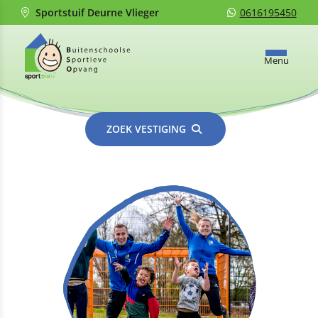
Sportstuif Deurne Vlieger
0616195450
Menu
ZOEK VESTIGING