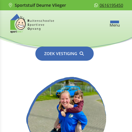
Sportstuif Deurne Vlieger
0616195450
Menu
ZOEK VESTIGING