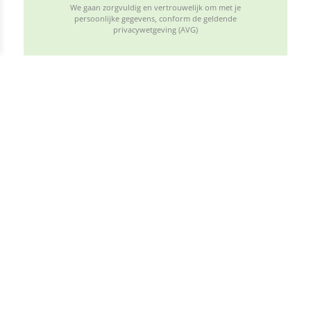
We gaan zorgvuldig en vertrouwelijk om met je
persoonlijke gegevens, conform de geldende
privacywetgeving (AVG)
Volg ons op de socials
Op de socials delen wij leuke en intressante
informatie, houd deze dus in de gaten.