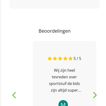
Beoordelingen
5 / 5
Wij zijn heel
tevreden over
sportstuif de kids
zijn altijd super
welkom en worden
heel enthousiast
M