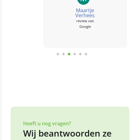
ontvangen. Er
Maartje
werken alleen maar
Verhees
review van
spontane
Google
enthousiaste
gezellige
sportieve...
Heeft u nog vragen?
Wij beantwoorden ze