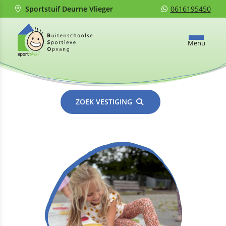
Sportstuif Deurne Vlieger
0616195450
Menu
ZOEK VESTIGING