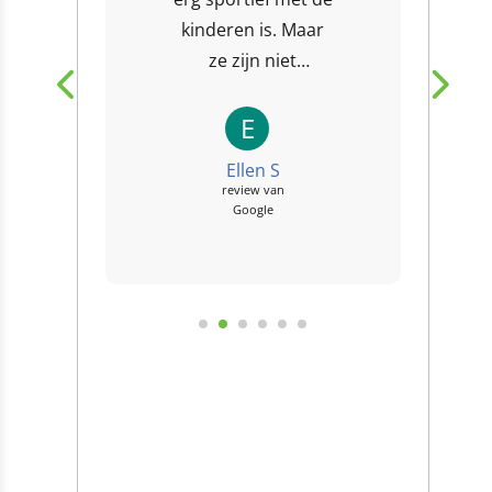
kinderen is. Maar
ze zijn niet
verplicht om mee
te doen met de
E
spelletjes, ze
Ellen S
mogen ook...
review van
Google