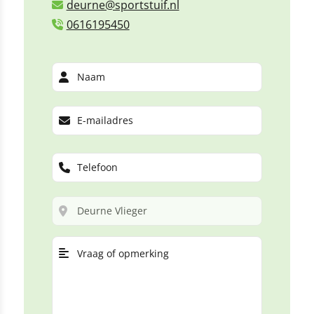
deurne@sportstuif.nl
0616195450