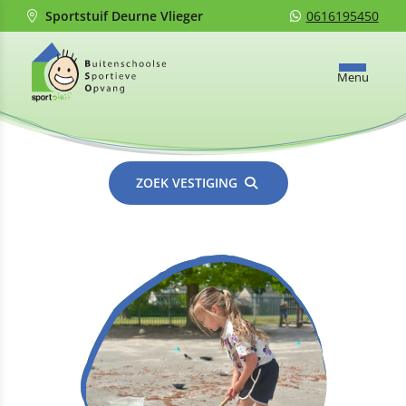
Sportstuif Deurne Vlieger
0616195450
Menu
ZOEK VESTIGING