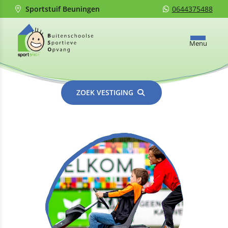
Sportstuif Beuningen
0644375488
Menu
ZOEK VESTIGING