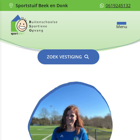
Sportstuif Beek en Donk
0619245132
Menu
ZOEK VESTIGING