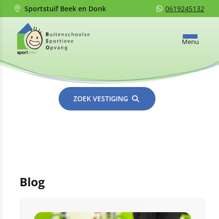
Sportstuif Beek en Donk
0619245132
Menu
ZOEK VESTIGING
Blog