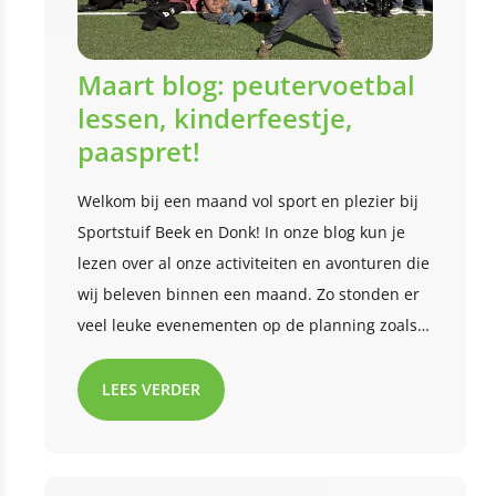
Maart blog: peutervoetbal
lessen, kinderfeestje,
paaspret!
Welkom bij een maand vol sport en plezier bij
Sportstuif Beek en Donk! In onze blog kun je
lezen over al onze activiteiten en avonturen die
wij beleven binnen een maand. Zo stonden er
veel leuke evenementen op de planning zoals
de peutervoetbal lessen, de kinderfeestjes en
de paaspret! Ben je benieuwd wat we nog
LEES VERDER
meer hebben gedaan deze maand? Lees met
ons mee!