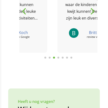
waar de kinderen hun energie
e
kwijt kunnen! De activiteiten
n
zijn leuk en divers. Er worden
n.
ook in de vakanties...
B
Britt Blonk
review van Google
Heeft u nog vragen?