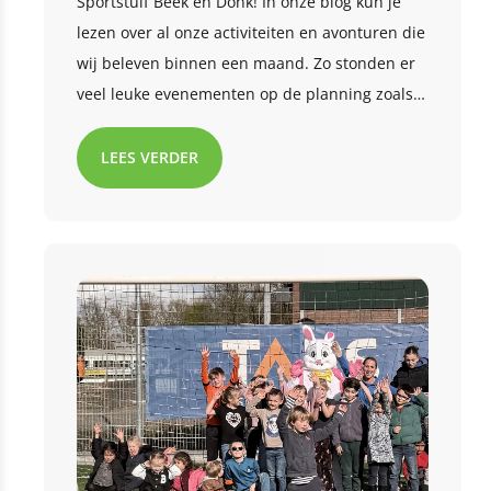
Sportstuif Beek en Donk! In onze blog kun je
lezen over al onze activiteiten en avonturen die
wij beleven binnen een maand. Zo stonden er
veel leuke evenementen op de planning zoals
fruit ninja, de Koningsspelen en de
meivakantie! Ben je benieuwd wat we nog
LEES VERDER
meer hebben gedaan deze maand? Lees met
ons mee!