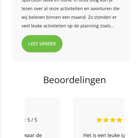
lezen over al onze activiteiten en avonturen die
wij beleven binnen een maand. Zo stonden er
veel leuke activiteiten op de planning zoals
curling, levend Stratego, vrij spelen en nog veel
meer! Ben je benieuwd wat we nog meer
LEES VERDER
hebben gedaan deze maand? Lees met ons
mee!
Beoordelingen
5 / 5
Het is een leuke sportieve BSO