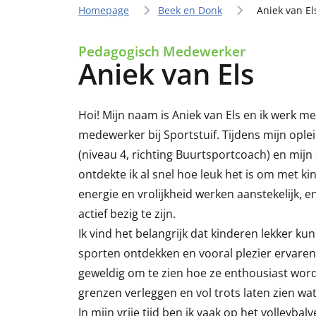
Homepage
Beek en Donk
Aniek van El
Pedagogisch Medewerker
Aniek van Els
Hoi! Mijn naam is Aniek van Els en ik werk me
medewerker bij Sportstuif. Tijdens mijn opl
(niveau 4, richting Buurtsportcoach) en mijn 
ontdekte ik al snel hoe leuk het is om met k
energie en vrolijkheid werken aanstekelijk, 
actief bezig te zijn.
Ik vind het belangrijk dat kinderen lekker 
sporten ontdekken en vooral plezier ervaren in
geweldig om te zien hoe ze enthousiast word
grenzen verleggen en vol trots laten zien wa
In mijn vrije tijd ben ik vaak op het volleyba