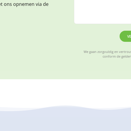
et ons opnemen via de
V
We gaan zorgvuldig en vertrouw
conform de gelden