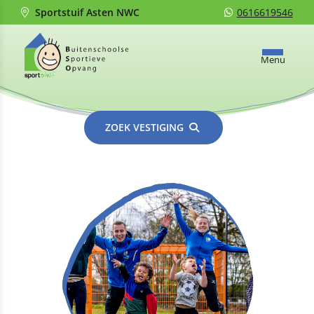
Sportstuif Asten NWC
0616619546
Menu
ZOEK VESTIGING