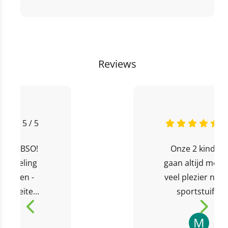
Reviews
5 / 5
Onze 2 kinderen
gaan altijd met heel
veel plezier naar de
sportstuif. Er
werken allemaal
lieve medewerkers
M