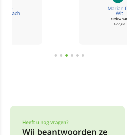
die iedere week wel
Marian De
weer wat leuks
Wit
review van
bedacht hebben...
Google
Bekijk alle reviews
Laat een review achter
Heeft u nog vragen?
Wij beantwoorden ze